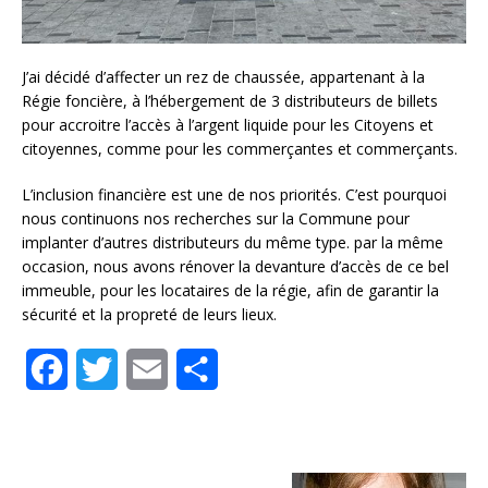
J’ai décidé d’affecter un rez de chaussée, appartenant à la
Régie foncière, à l’hébergement de 3 distributeurs de billets
pour accroitre l’accès à l’argent liquide pour les Citoyens et
citoyennes, comme pour les commerçantes et commerçants.
L’inclusion financière est une de nos priorités. C’est pourquoi
nous continuons nos recherches sur la Commune pour
implanter d’autres distributeurs du même type. par la même
occasion, nous avons rénover la devanture d’accès de ce bel
immeuble, pour les locataires de la régie, afin de garantir la
sécurité et la propreté de leurs lieux.
F
T
E
S
a
w
m
h
c
i
a
a