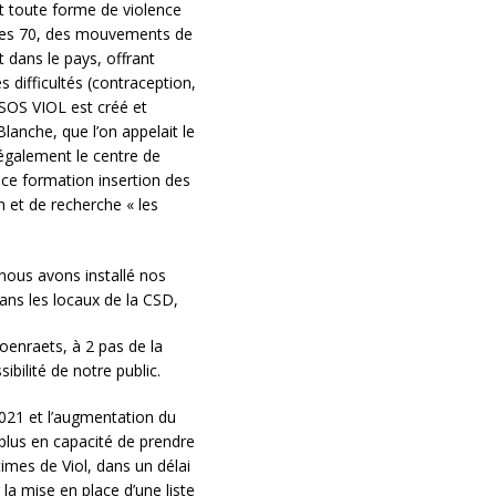
t toute forme de violence
nées 70, des mouvements de
 dans le pays, offrant
 difficultés (contraception,
SOS VIOL est créé et
lanche, que l’on appelait le
également le centre de
ice formation insertion des
 et de recherche « les
ous avons installé nos
ans les locaux de la CSD,
oenraets, à 2 pas de la
bilité de notre public.
021 et l’augmentation du
plus en capacité de prendre
imes de Viol, dans un délai
r la mise en place d’une liste