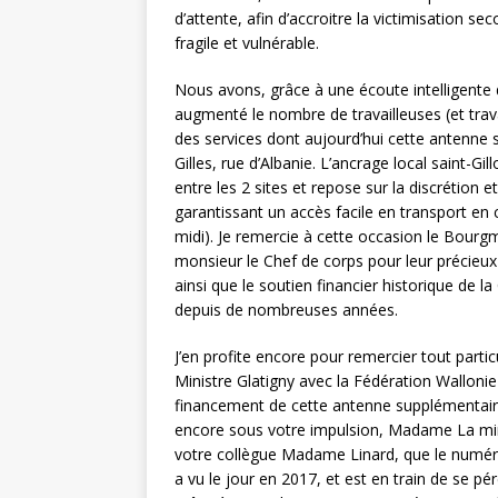
d’attente, afin d’accroitre la victimisation se
fragile et vulnérable.
Nous avons, grâce à une écoute intelligente 
augmenté le nombre de travailleuses (et travail
des services dont aujourd’hui cette antenne 
Gilles, rue d’Albanie. L’ancrage local saint-Gill
entre les 2 sites et repose sur la discrétion e
garantissant un accès facile en transport e
midi). Je remercie à cette occasion le Bourg
monsieur le Chef de corps pour leur précieux
ainsi que le soutien financier historique de 
depuis de nombreuses années.
J’en profite encore pour remercier tout part
Ministre Glatigny avec la Fédération Wallonie
financement de cette antenne supplémentaire
encore sous votre impulsion, Madame La mini
votre collègue Madame Linard, que le numéro
a vu le jour en 2017, et est en train de se pé