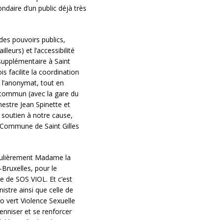
condaire d’un public déjà très
des pouvoirs publics,
leurs) et l’accessibilité
supplémentaire à Saint
ois facilite la coordination
t l’anonymat, tout en
n commun (avec la gare du
mestre Jean Spinette et
 soutien à notre cause,
la Commune de Saint Gilles
iculièrement Madame la
-Bruxelles, pour le
 de SOS VIOL. Et c’est
stre ainsi que celle de
 vert Violence Sexuelle
renniser et se renforcer