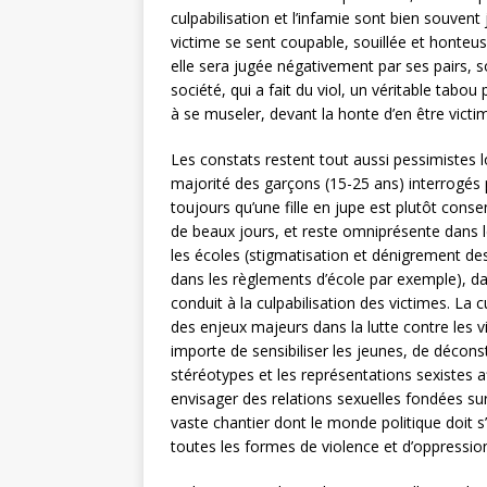
culpabilisation et l’infamie sont bien souvent 
victime se sent coupable, souillée et honteuse
elle sera jugée négativement par ses pairs,
société, qui a fait du viol, un véritable tabo
à se museler, devant la honte d’en être victi
Les constats restent tout aussi pessimistes 
majorité des garçons (15-25 ans) interrogés
toujours qu’une fille en jupe est plutôt conse
de beaux jours, et reste omniprésente dans 
les écoles (stigmatisation et dénigrement d
dans les règlements d’école par exemple), dan
conduit à la culpabilisation des victimes. La c
des enjeux majeurs dans la lutte contre les vi
importe de sensibiliser les jeunes, de décon
stéréotypes et les représentations sexistes a
envisager des relations sexuelles fondées su
vaste chantier dont le monde politique doit 
toutes les formes de violence et d’oppressio