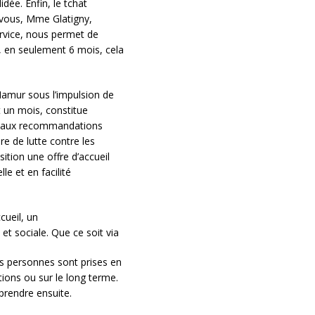
ée. Enfin, le tchat
 vous, Mme Glatigny,
service, nous permet de
é, en seulement 6 mois, cela
Namur sous l’impulsion de
t un mois, constitue
d aux recommandations
re de lutte contre les
ition une offre d’accueil
le et en facilité
cueil, un
 sociale. Que ce soit via
les personnes sont prises en
ions ou sur le long terme.
eprendre ensuite.