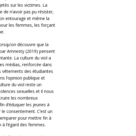
jetés sur les victimes. La
 de n’avoir pas pu résister,
 son entourage et même la
u pour les femmes, les forçant
me.
lorsqu’on découvre que la
 par Amnesty (2019) pensent
ntante. La culture du viol a
les médias, renforcée dans
es vêtements des étudiantes
s l’opinion publique et
ulture du viol reste un
olences sexuelles et il nous
struire les nombreux
fin d’éduquer les jeunes à
r le consentement. C’est un
s’emparer pour mettre fin à
n à l’égard des femmes.