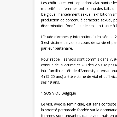
Les chiffres restent cependant alarmants : l
majorité des femmes ont connu des faits de 
Belgique : harcèlement sexuel, exhibitionnis
production de contenu à caractère sexuel, p
discrimination fondée sur le sexe, atteinte à l’
L’étude d’Amnesty International réalisée en
5 est victime de viol au cours de sa vie et pa
par leur partenaire.
Pour rappel, les viols sont commis dans 75%
connue de la victime et 2/3 des viols se pass
intrafamiliale. L’étude d’Amnesty Internation
4 (15-25 ans) a été victime de viol et qu’1 vic
ses 19 ans.
1 SOS VIOL Belgique
Le viol, avec le féminicide, est sans conteste
la société patriarcale fondée sur la dominat
femmes sont anéanties par le viol, mais en p