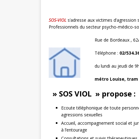
SOS-VIOL
s’adresse aux victimes d’agression s
Professionnels du secteur psycho-médico-soc
Rue de Bordeaux , 62A
Téléphone :
02/534.3
du lundi au jeudi de 
métro Louise, tram 
» SOS VIOL
» propose :
Ecoute téléphonique de toute person
agressions sexuelles
Accueil, accompagnement social et jur
à l’entourage
Consultations et suivis thérapeutiques