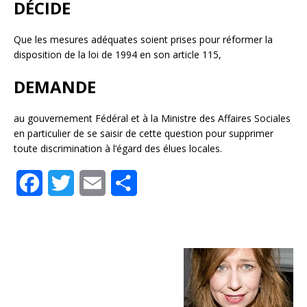
DÉCIDE
Que les mesures adéquates soient prises pour réformer la
disposition de la loi de 1994 en son article 115,
DEMANDE
au gouvernement Fédéral et à la Ministre des Affaires Sociales
en particulier de se saisir de cette question pour supprimer
toute discrimination à l’égard des élues locales.
F
T
E
S
a
w
m
h
c
i
a
a
e
t
i
r
b
t
l
e