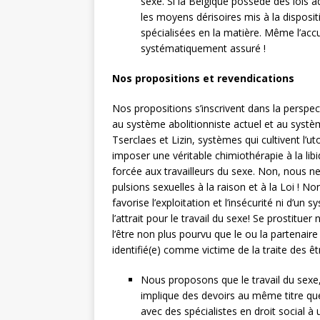
sexe. Si la Belgique possède des lois a
les moyens dérisoires mis à la disposi
spécialisées en la matière. Même l’acc
systématiquement assuré !
Nos propositions et revendications
Nos propositions s’inscrivent dans la perspec
au système abolitionniste actuel et au syst
Tserclaes et Lizin, systèmes qui cultivent l’u
imposer une véritable chimiothérapie à la lib
forcée aux travailleurs du sexe. Non, nous ne
pulsions sexuelles à la raison et à la Loi ! 
favorise l’exploitation et l’insécurité ni d’un
l’attrait pour le travail du sexe! Se prostituer
l’être non plus pourvu que le ou la partenair
identifié(e) comme victime de la traite des ê
Nous proposons que le travail du sexe, 
implique des devoirs au même titre que 
avec des spécialistes en droit social à