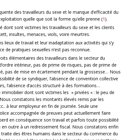
quente des travailleurs du sexe et le manque d’efficacité du
loitation quelle que soit la forme qu’elle prenne (
1
).
ont sont victimes les travailleurs du sexe et les clients
ckett, insultes, menaces, viols, voire meurtres.
 lieux de travail et leur inadaptation aux activités qui s’y
e de pratiques sexuelles n’est pas reconnue.
its élémentaires des travailleurs dans le secteur du
ordre intérieur, pas de prime de risques, pas de prime de
ité, pas de mise en écartement pendant la grossesse… Nous
ibilité de se syndiquer, l’absence de convention collective
urs, l’absence d’accès structuré à des formations…
mmobilier dont sont victimes les » privées « : le peu de
x. Nous constatons les montants élevés remis par les
.. à leur employeur en fin de journée. Seule une
police accompagnée de preuves peut actuellement faire
r perd en conséquence son travail et parfois toute possibilité
pose en outre à un redressement fiscal. Nous constatons enfin
la traite des êtres humains dans le secteur du commerce du