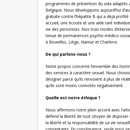
programmes de prévention du sida adaptés a
Belgique. Nous développons aujourd’hui d’au
gratuite contre l’hépatite B qui a déjà prof
accueil, une écoute et une aide tant individue
vie des personnes. Nos trois modes d’intervent
tenue de permanences psycho-médico-sociales
à Bruxelles, Liège, Namur et Charleroi.
De qui parlons-nous ?
Notre propos concerne l’ensemble des homm
des services à caractère sexuel. Nous choisi
désigner parce qu’ils renvoient à plus de réa
qu’ils sont moins connotés négativement.
Quelle est notre éthique ?
Nous affirmons notre plein accord avec l’art
défend la liberté de tout citoyen de disposer
la liberté et la responsabilité de sa vie sexue
consentants. En conséquence, seule nous sembl