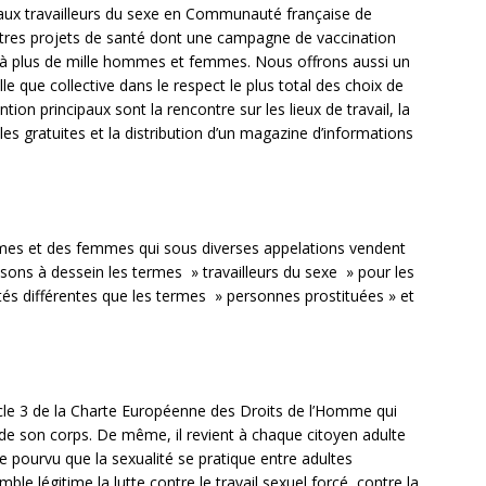
ux travailleurs du sexe en Communauté française de
tres projets de santé dont une campagne de vaccination
ité à plus de mille hommes et femmes. Nous offrons aussi un
lle que collective dans le respect le plus total des choix de
ion principaux sont la rencontre sur les lieux de travail, la
 gratuites et la distribution d’un magazine d’informations
es et des femmes qui sous diverses appelations vendent
ssons à dessein les termes » travailleurs du sexe » pour les
lités différentes que les termes » personnes prostituées » et
icle 3 de la Charte Européenne des Droits de l’Homme qui
 de son corps. De même, il revient à chaque citoyen adulte
lle pourvu que la sexualité se pratique entre adultes
e légitime la lutte contre le travail sexuel forcé, contre la