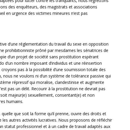
daptées pour lutter contre les trafiquants, nous regrettons
tions des enquêteurs, des magistrats et associations
ueil en urgence des victimes mineures n’est pas
tive d’une réglementation du travail du sexe en opposition
ème prohibitionniste prôné par mesdames les sénatrices de
topie d’un projet de société sans prostitution espérant
ido d’un nombre imposant d’individus et une réinsertion
 croyons pas à la possibilité d’une soumission totale des
Non, nous ne voulons ni d’un système de tolérance passive qui
 système répressif qui moralise, clandestinise et augmente
 n’est pas un délit. Recourir à la prostitution ne devrait pas
e soit majeur(e) sexuellement, consentant(e) et non
tres humains.
quelle que soit la forme qu’il prenne, ouvre des droits et
les autres activités lucratives. Nous proposons de réfléchir
 un statut professionnel et à un cadre de travail adaptés aux