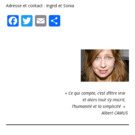
Adresse et contact : Ingrid et Sonia
F
T
E
S
a
w
m
h
c
i
a
a
e
t
i
r
b
t
l
e
o
e
o
r
» Ce qui compte, c’est d’être vrai
et alors tout s’y inscrit,
k
l’humanité et la simplicité »
Albert CAMUS