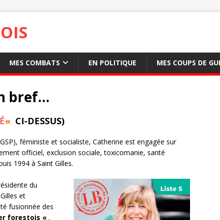
OIS
MES COMBATS
EN POLITIQUE
MES COUPS DE GU
n bref…
É
«
CI-DESSUS)
GSP), féministe et socialiste, Catherine est engagée sur
nement officiel, exclusion sociale, toxicomanie, santé
uis 1994 à Saint Gilles.
présidente du
Gilles et
été fusionnée des
er forestois «
.