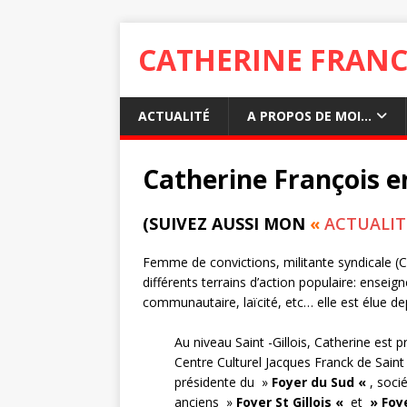
CATHERINE FRANC
ACTUALITÉ
A PROPOS DE MOI…
Catherine François e
(SUIVEZ AUSSI MON
«
ACTUALIT
Femme de convictions, militante syndicale (C
différents terrains d’action populaire: enseig
communautaire, laïcité, etc… elle est élue dep
Au niveau Saint -Gillois, Catherine est 
Centre Culturel Jacques Franck de Saint 
présidente du »
Foyer du Sud «
, soci
anciens »
Foyer St Gillois «
et
» Foy