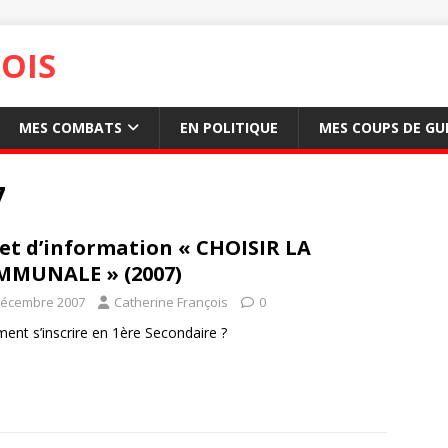
OIS
MES COMBATS
EN POLITIQUE
MES COUPS DE GU
7
let d’information « CHOISIR LA
MMUNALE » (2007)
décembre 2007
Catherine François
0
nt s’inscrire en 1ère Secondaire ?